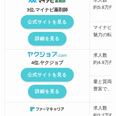
求人数
約5.8万件
3位.マイナビ薬剤師
公式サイトを見る
マイナビ
魅力の転
詳細を見る
求人数
約4.9万件
4位.ヤクジョブ
公式サイトを見る
量と質両
豊富で、
詳細を見る
求人数
約3.2万件