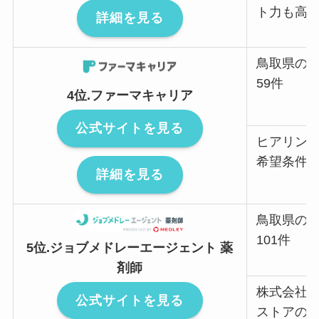
ト力も高
詳細を見る
鳥取県の
59件
4位.ファーマキャリア
公式サイトを見る
ヒアリン
希望条件
詳細を見る
鳥取県の
101件
5位.ジョブメドレーエージェント 薬
剤師
株式会社
公式サイトを見る
ストアの