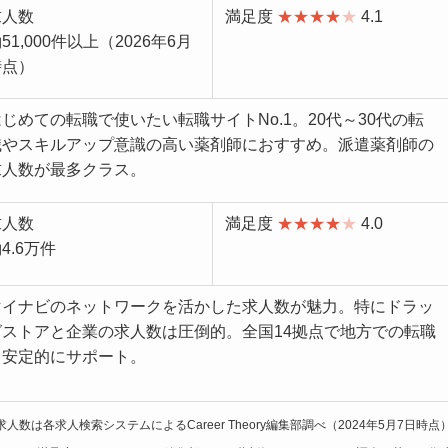
求人数
満足度
★★★★
★
4.1
51,000件以上（2026年6月
時点）
はじめての転職で使いたい転職サイトNo.1。20代～30代の転
職やスキルアップ意識の高い薬剤師におすすめ。派遣薬剤師の
求人数が最多クラス。
求人数
満足度
★★★★
★
4.0
4.6万件
マイナビのネットワークを活かした求人数が魅力。特にドラッ
グストアと企業の求人数は圧倒的。全国14拠点で地方での転職
も安定的にサポート。
数は各求人検索システムによるCareer Theory編集部調べ（2024年5月7日時点