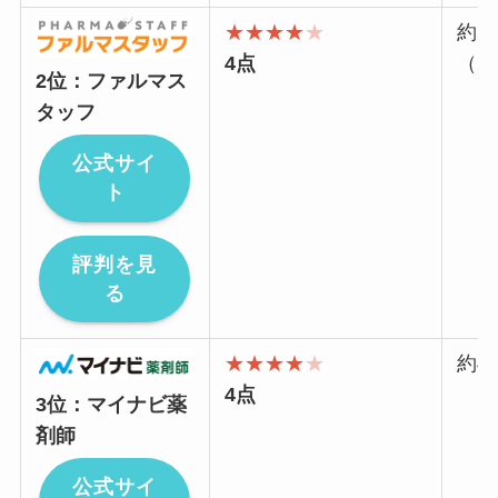
★★★★
★
約5
4点
（2
2位：ファルマス
タッフ
公式サイ
ト
評判を見
る
★★★★
★
約4
4点
3位：マイナビ薬
剤師
公式サイ