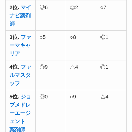
2位.
マイ
◎
6
◎
2
○
7
ナビ薬剤
師
3位.
ファ
○
5
○
8
◎
1
ーマキャ
リア
4位.
ファ
◎
9
△
4
◎
1
ルマスタ
ッフ
5位.
ジョ
◎
0
○
9
△
4
ブメドレ
ーエージ
ェント
薬剤師