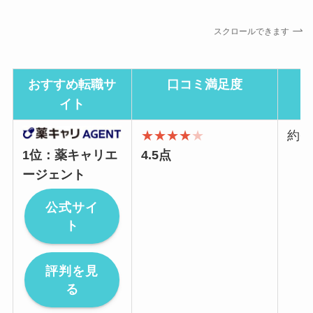
スクロールできます
おすすめ転職サ
口コミ満足度
イト
★★★★
★
約6
1位：薬キャリエ
4.5点
ージェント
公式サイ
ト
評判を見
る