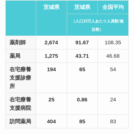
茨城県
茨城県
全国平均
（人口10万人あたり人員数/施
設数）
薬剤師
2,674
91.67
108.35
薬局
1,275
43.71
46.68
在宅療養
194
65
54
支援診療
所
在宅療養
25
0.86
24
支援病院
訪問薬局
404
85
83