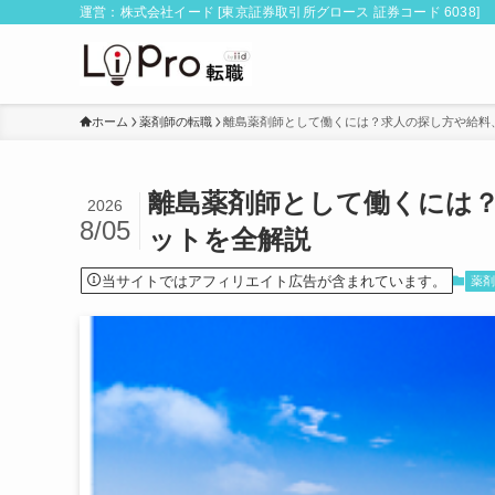
運営：株式会社イード [東京証券取引所グロース 証券コード 6038]
ホーム
薬剤師の転職
離島薬剤師として働くには？求人の探し方や給料
離島薬剤師として働くには
2026
8/05
ットを全解説
当サイトではアフィリエイト広告が含まれています。
薬