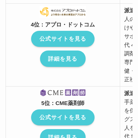
派遣
人の
4位：アプロ・ドットコム
けや
サポ
公式サイトを見る
代 4
調剤
詳細を見る
専門
健・
正社
派遣
手薬
5位：CME薬剤師
を保
公式サイトを見る
グス
人を取
代 5
詳細を見る