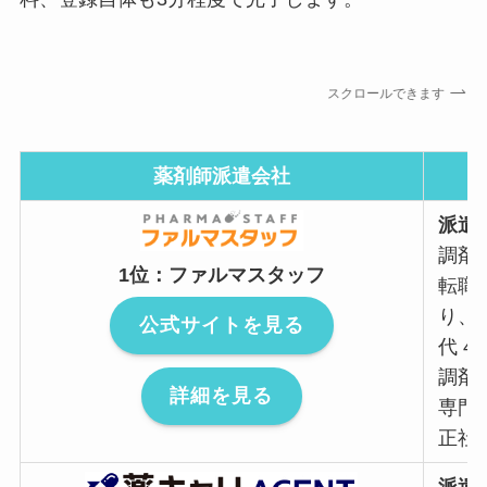
スクロールできます
薬剤師派遣会社
派遣
調剤
1位：ファルマスタッフ
転職
り、
公式サイトを見る
代 4
調剤
詳細を見る
専門
正社