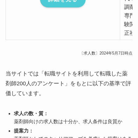
調剤
専門
験関
正社
〔求人数〕2024年5月7日時点
当サイトでは「転職サイトを利用して転職した薬
剤師200人のアンケート」をもとに以下の基準で評
価しています。
求人の数・質：
薬剤師向けの求人数は十分か、求人条件は良質か
提案力：