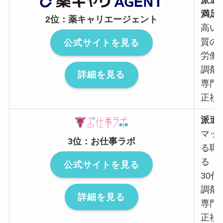
派遣
満足
2位：薬キャリエージェント
高い
質の
公式サイトを見る
労働者
調剤
詳細を見る
専門
正社
派遣
マッ
3位：お仕事ラボ
る職
る「
公式サイトを見る
30代 
調剤
詳細を見る
専門
正社