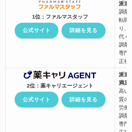
派遣
調剤
1位：ファルマスタッフ
転職
り、
公式サイト
詳細を見る
代 4
調剤
専門
正社
派遣
満足
2位：薬キャリエージェント
高い
質の
公式サイト
詳細を見る
労働者
調剤
専門