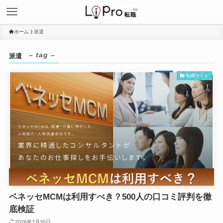
ホーム
派遣
– tag –
派遣
転職サイト
ベネッセMCMは利用すべき？500人の口コミ評判を徹
底検証
2026年7月30日