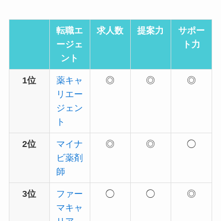
転職エ
求人数
提案力
サポー
ージェ
ト力
ント
1位
薬キャ
◎
◎
◎
リエー
ジェン
ト
2位
マイナ
◎
◎
◯
ビ
薬剤
師
3位
ファー
◯
◯
◎
マキャ