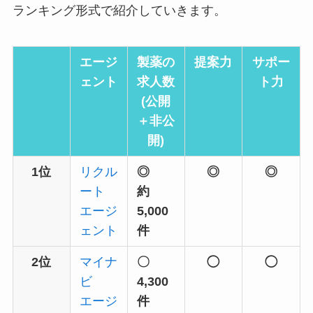
ランキング形式で紹介していきます。
エージ
製薬の
提案力
サポー
ェント
求人数
ト力
(公開
＋非公
開)
1位
リクル
◎
◎
◎
ート
約
エージ
5,000
ェント
件
2位
マイナ
〇
◯
◯
ビ
4,300
エージ
件