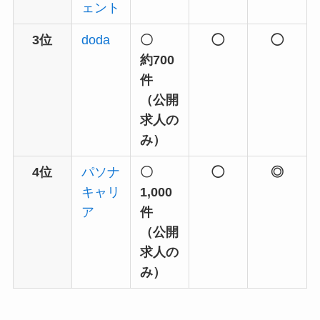
ェント
3位
doda
〇
◯
◯
約700
件
（公開
求人の
み）
4位
パソナ
〇
◯
◎
キャリ
1,000
ア
件
（公開
求人の
み）