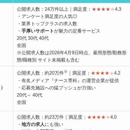
公開求人数：24万件以上｜満足度：
★
★
★
★
★
4.3
・アンケート満足度の人気◎
・業界トップクラスの求人数
・
手厚いサポート
が魅力の定番サービス
20代 30代 40代
全国
※公開求人数は2026年4月9日時点、雇用形態/勤務形
態/職種別 サイト未掲載も含む
※
公開求人数：約20万件
｜満足度：
★
★
★
★
★
4.2
・有名メディア『ナース専科』の運営企業が提供
ク）
・応募先施設への猛プッシュが力強い
20代～ 40代
全国
公開求人数：約23万件｜満足度：
★
★
★
★
★
4.0
・
地方の求人
にも強い