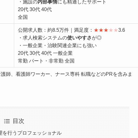
・施設の
内部事情
にも精通したサポート
20代 30代 40代
全国
公開求人数：約8.5万件｜満足度：
★
★
★
★
★
3.6
・求人検索システムの
使いやすさ
が◎
・一般企業・治験関連企業にも強い
20代 30代 40代 一般企業
常勤 パート・非常勤 全国
看護師、看護師ワーカー、ナース専科 転職などのPRを含みま
目次
理を行うプロフェッショナル