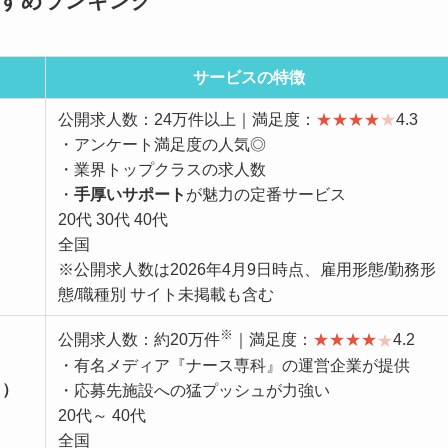
すすめランキング
サービスの特徴
公開求人数：24万件以上｜満足度：
★
★
★
★
★
4.3
・アンケート満足度の人気◎
・業界トップクラスの求人数
・
手厚いサポート
が魅力の定番サービス
20代 30代 40代
全国
※公開求人数は2026年4月9日時点、雇用形態/勤務形
態/職種別 サイト未掲載も含む
※
公開求人数：約20万件
｜満足度：
★
★
★
★
★
4.2
・有名メディア『ナース専科』の運営企業が提供
ク）
・応募先施設への猛プッシュが力強い
20代～ 40代
全国