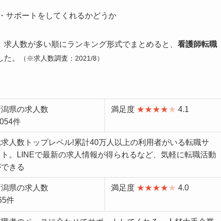
・サポートをしてくれるかどうか
、求人数が多い順にランキング形式でまとめると、
看護師転職
した。
（
※求人数調査：2021/8）
新潟県の求人数
満足度
★★★★
★
4.1
,054件
総求人数トップレベル!累計40万人以上の利用者がいる転職サ
イト。LINEで最新の求人情報が得られるなど、気軽に転職活動
ができる
新潟県の求人数
満足度
★★★★
★
4.0
65件