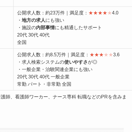
公開求人数：約23万件｜満足度：
★
★
★
★
★
4.0
・
地方の求人
にも強い
・施設の
内部事情
にも精通したサポート
20代 30代 40代
全国
公開求人数：約8.5万件｜満足度：
★
★
★
★
★
3.6
・求人検索システムの
使いやすさ
が◎
・一般企業・治験関連企業にも強い
20代 30代 40代 一般企業
常勤 パート・非常勤 全国
看護師、看護師ワーカー、ナース専科 転職などのPRを含みま