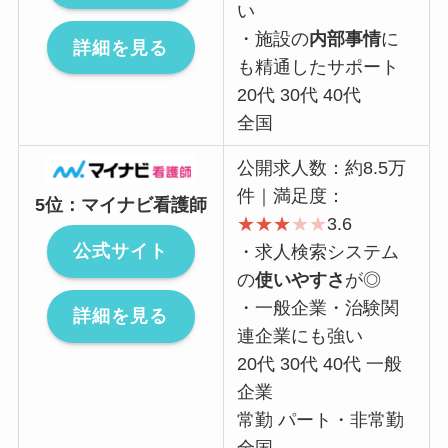
い
・施設の
内部事情
に
詳細を見る
も精通したサポート
20代 30代 40代
全国
公開求人数：約8.5万
件｜満足度：
5位：マイナビ看護師
★
★
★
★
★
3.6
公式サイト
・求人検索システム
の
使いやすさ
が◎
・一般企業・治験関
詳細を見る
連企業にも強い
20代 30代 40代 一般
企業
常勤 パート・非常勤
全国