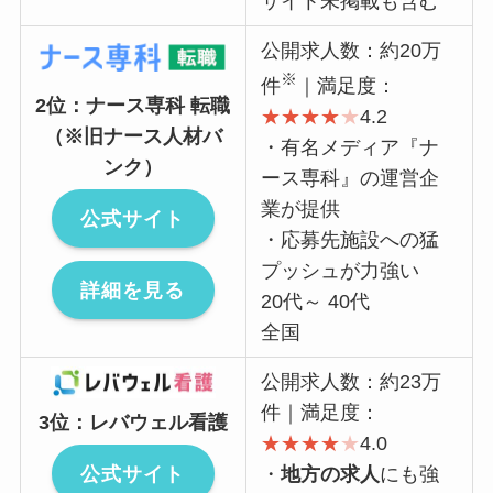
サイト未掲載も含む
公開求人数：約20万
※
件
｜満足度：
2位：ナース専科 転職
★
★
★
★
★
4.2
（※旧ナース人材バ
・有名メディア『ナ
ンク）
ース専科』の運営企
業が提供
公式サイト
・応募先施設への猛
プッシュが力強い
詳細を見る
20代～ 40代
全国
公開求人数：約23万
件｜満足度：
3位：レバウェル看護
★
★
★
★
★
4.0
公式サイト
・
地方の求人
にも強