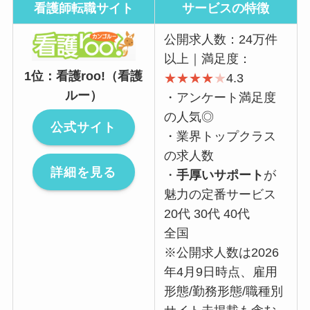
看護師転職サイト
サービスの特徴
公開求人数：24万件
以上｜満足度：
1位：看護roo!（看護
★
★
★
★
★
4.3
ルー）
・アンケート満足度
の人気◎
公式サイト
・業界トップクラス
の求人数
詳細を見る
・
手厚いサポート
が
魅力の定番サービス
20代 30代 40代
全国
※公開求人数は2026
年4月9日時点、雇用
形態/勤務形態/職種別