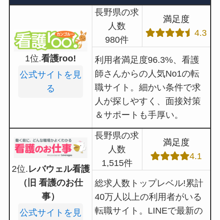
長野県の求
満足度
人数
4.3
980件
1位.
看護roo!
利用者満足度96.3%、看護
師さんからの人気No1の転
公式サイトを見
職サイト。細かい条件で求
る
人が探しやすく、面接対策
＆サポートも手厚い。
長野県の求
満足度
人数
4.1
1,515件
2位.
レバウェル看護
（旧 看護のお仕
総求人数トップレベル!累計
事）
40万人以上の利用者がいる
転職サイト。LINEで最新の
公式サイトを見