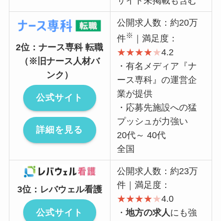
サイト未掲載も含む
公開求人数：約20万
※
件
｜満足度：
2位：ナース専科 転職
★
★
★
★
★
4.2
（※旧ナース人材バ
・有名メディア『ナ
ンク）
ース専科』の運営企
業が提供
公式サイト
・応募先施設への猛
プッシュが力強い
詳細を見る
20代～ 40代
全国
公開求人数：約23万
件｜満足度：
3位：レバウェル看護
★
★
★
★
★
4.0
公式サイト
・
地方の求人
にも強