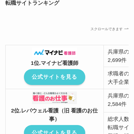
転職サイトランキング
スクロールできます
兵庫県の
2,699件
1位.マイナビ看護師
求職者の
公式サイトを見る
大手企業
兵庫県の
2,584件
2位.レバウェル看護（旧 看護のお仕
事）
総求人数ト
転職サイト
公式サイトを見る