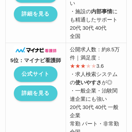
い
・施設の
内部事情
に
詳細を見る
も精通したサポート
20代 30代 40代
全国
公開求人数：約8.5万
件｜満足度：
5位：マイナビ看護師
★
★
★
★
★
3.6
公式サイト
・求人検索システム
の
使いやすさ
が◎
・一般企業・治験関
詳細を見る
連企業にも強い
20代 30代 40代 一般
企業
常勤 パート・非常勤
全国