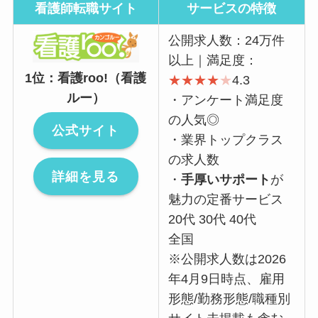
看護師転職サイト
サービスの特徴
公開求人数：24万件
以上｜満足度：
1位：看護roo!（看護
★
★
★
★
★
4.3
ルー）
・アンケート満足度
の人気◎
公式サイト
・業界トップクラス
の求人数
詳細を見る
・
手厚いサポート
が
魅力の定番サービス
20代 30代 40代
全国
※公開求人数は2026
年4月9日時点、雇用
形態/勤務形態/職種別