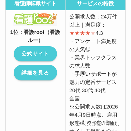
看護師転職サイト
サービスの特徴
公開求人数：24万件
以上｜満足度：
1位：看護roo!（看護
★
★
★
★
★
4.3
ルー）
・アンケート満足度
の人気◎
公式サイト
・業界トップクラス
の求人数
詳細を見る
・
手厚いサポート
が
魅力の定番サービス
20代 30代 40代
全国
※公開求人数は2026
年4月9日時点、雇用
形態/勤務形態/職種別