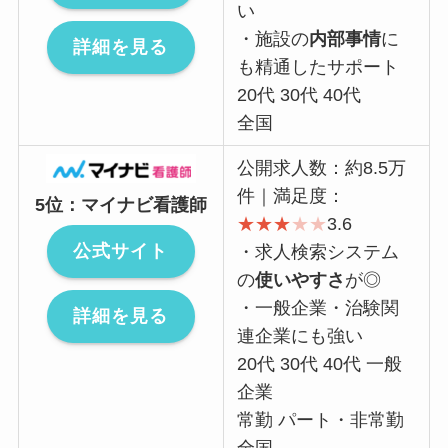
い
・施設の
内部事情
に
詳細を見る
も精通したサポート
20代 30代 40代
全国
公開求人数：約8.5万
件｜満足度：
5位：マイナビ看護師
★
★
★
★
★
3.6
公式サイト
・求人検索システム
の
使いやすさ
が◎
・一般企業・治験関
詳細を見る
連企業にも強い
20代 30代 40代 一般
企業
常勤 パート・非常勤
全国