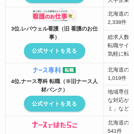
大手企業
北海道の
2,338件
3位.レバウェル看護（旧 看護のお仕
事）
総求人数ト
転職サイト
公式サイトを見る
気軽に転
北海道の
1,019件
4位.ナース専科 転職（※旧ナース人
材バンク）
地域専任
な対応が
公式サイトを見る
ミ」など
北海道の
541件