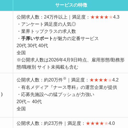
サービスの特徴
公開求人数：24万件以上｜満足度：
★
★
★
★
★
4.3
・アンケート満足度の人気◎
・業界トップクラスの求人数
・
手厚いサポート
が魅力の定番サービス
20代 30代 40代
全国
※公開求人数は2026年4月9日時点、雇用形態/勤務形
態/職種別 サイト未掲載も含む
※
公開求人数：約20万件
｜満足度：
★
★
★
★
★
4.2
・有名メディア『ナース専科』の運営企業が提供
ク）
・応募先施設への猛プッシュが力強い
20代～ 40代
全国
公開求人数：約23万件｜満足度：
★
★
★
★
★
4.0