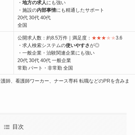
・
地方の求人
にも強い
・施設の
内部事情
にも精通したサポート
20代 30代 40代
全国
公開求人数：約8.5万件｜満足度：
★
★
★
★
★
3.6
・求人検索システムの
使いやすさ
が◎
・一般企業・治験関連企業にも強い
20代 30代 40代 一般企業
常勤 パート・非常勤 全国
看護師、看護師ワーカー、ナース専科 転職などのPRを含みま
目次