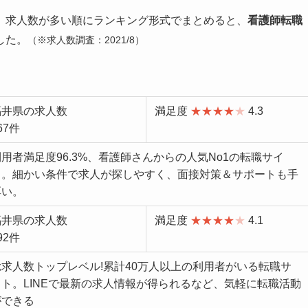
、求人数が多い順にランキング形式でまとめると、
看護師転職
した。
（
※求人数調査：2021/8）
福井県の求人数
満足度
★★★★
★
4.3
67件
利用者満足度96.3%、看護師さんからの人気No1の転職サイ
ト。細かい条件で求人が探しやすく、面接対策＆サポートも手
厚い。
福井県の求人数
満足度
★★★★
★
4.1
92件
総求人数トップレベル!累計40万人以上の利用者がいる転職サ
イト。LINEで最新の求人情報が得られるなど、気軽に転職活動
ができる