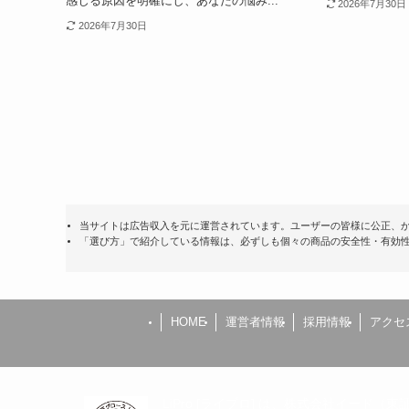
感じる原因を明確にし、あなたの悩み...
2026年7月30日
2026年7月30日
当サイトは広告収入を元に運営されています。ユーザーの皆様に公正、か
「選び方」で紹介している情報は、必ずしも個々の商品の安全性・有効
HOME
運営者情報
採用情報
アクセ
LiPro [ライプロ] は、株式会社イード