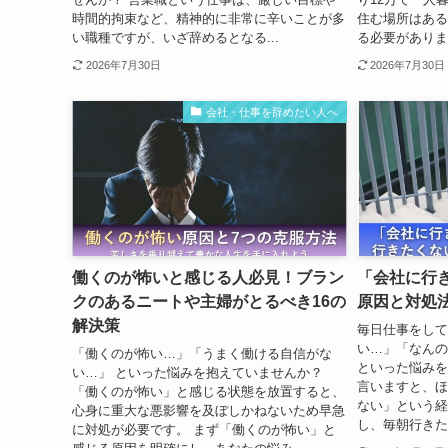
時間的拘束など、精神的に非常に辛いことが多
住む場所はある
い職種ですが、いざ辞めるとなる...
る必要があります
2026年7月30日
2026年7月30日
会社・仕事を辞めたい人へ
働くのが怖いと感じる人必見！ブラン
「会社に行き
クのあるニートや主婦がとるべき16の
原因と対処
解決策
毎日仕事をして
い…」「なんの
「働くのが怖い…」「うまく働ける自信がな
といった悩みを
い…」 といった悩みを抱えていませんか？
言いますと、ほ
「働くのが怖い」と感じる状態を放置すると、
ない」という経
心身に重大な悪影響を及ぼしかねないため早急
し、毎朝行きた
に対処が必要です。 まず「働くのが怖い」と