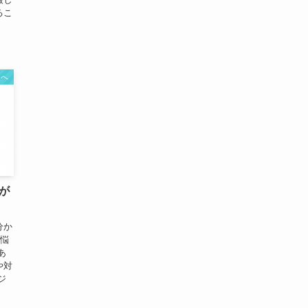
るこ
人へ
が
分か
と悩
あ
や対
ジ