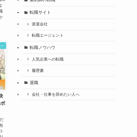
よ
職
転職サイト
か
派遣会社
転職エージェント
人へ
転職ノウハウ
人気企業への転職
履歴書
退職
会社・仕事を辞めたい人へ
決
のポ
だ
抱
ロ
厳し