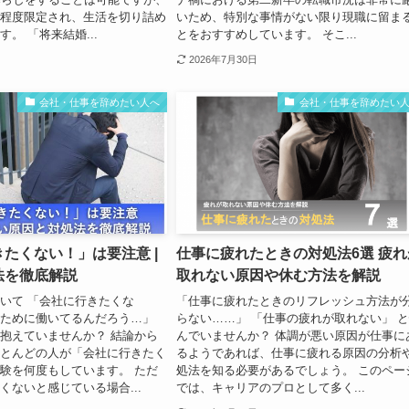
程度限定され、生活を切り詰め
いため、特別な事情がない限り現職に留ま
。 「将来結婚...
とをおすすめしています。 そこ...
2026年7月30日
会社・仕事を辞めたい人へ
会社・仕事を辞めたい
たくない！」は要注意 |
仕事に疲れたときの対処法6選 疲れ
法を徹底解説
取れない原因や休む方法を解説
いて 「会社に行きたくな
「仕事に疲れたときのリフレッシュ方法が
ために働いてるんだろう…」
らない……」 「仕事の疲れが取れない」 
抱えていませんか？ 結論から
んでいませんか？ 体調が悪い原因が仕事に
とんどの人が「会社に行きたく
るようであれば、仕事に疲れる原因の分析
験を何度もしています。 ただ
処法を知る必要があるでしょう。 このペー
くないと感じている場合...
では、キャリアのプロとして多く...