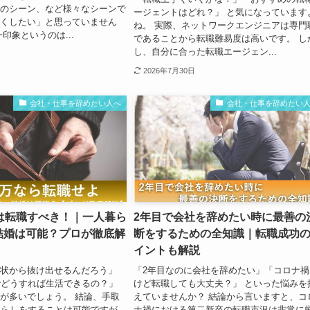
のシーン、など様々なシーンで
ージェントはどれ？」 と気になっています
くしたい」と思っていません
ね。 実際、ネットワークエンジニアは専門
印象というのは...
であることから転職難易度は高いです。 し
し、自分に合った転職エージェン...
2026年7月30日
会社・仕事を辞めたい人へ
会社・仕事を辞めたい
は転職すべき！｜一人暮ら
2年目で会社を辞めたい時に最善の
結婚は可能？プロが徹底解
断をするための全知識｜転職成功
イントも解説
状から抜け出せるんだろう」
「2年目なのに会社を辞めたい」「コロナ禍
でどうすれば生活できるの？」
けど転職しても大丈夫？」 といった悩みを
が多いでしょう。 結論、手取
えていませんか？ 結論から言いますと、コ
暮らしをすることは可能ですが、
ナ禍における第二新卒の転職市況は非常に