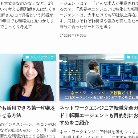
も大丈夫なのかな」など、1年
ージェントは？」「どんな求人が用意され
いて考える薬剤師さんはたくさ
るの？」IT業界やエンジニアに特化した転
剤師さんには資格という武器が
ージェントは、大手だけでも30社以上存在
1年目でも転職先は見つかりま
す。尚且つそれぞれ特徴や強みが異なるた
でじっくり考えて...
自分に合ったサービスを選ぶ...
2026年7月30日
キャリアアップ
IT
でも活用できる第一印象を
ネットワークエンジニア転職完全
させる方法
ド｜転職エージェントも目的別に
すめをご紹介
のビジネスシーン、合コンやお
などの出会いのシーン、引っ越
ネットワークエンジニア転職を考えつつも
新たな環境がはじまる際のコミ
「転職上手くいくかな？」「おすすめの転