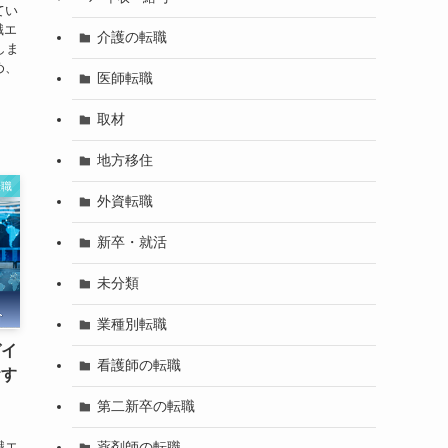
てい
職エ
介護の転職
しま
め、
医師転職
取材
地方移住
転職
外資転職
新卒・就活
未分類
業種別転職
ガイ
看護師の転職
おす
第二新卒の転職
、
職エ
薬剤師の転職