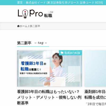
運営：株式会社イード [東京証券取引所グロース 証券コード 6038]
ホーム
第二新卒
– tag –
第二新卒
看護師の転職
看護師3年目の転職はもったいない？
薬剤師1年
メリット・デメリット・後悔しない判
転職を成功
断基準
「1年目で毎日