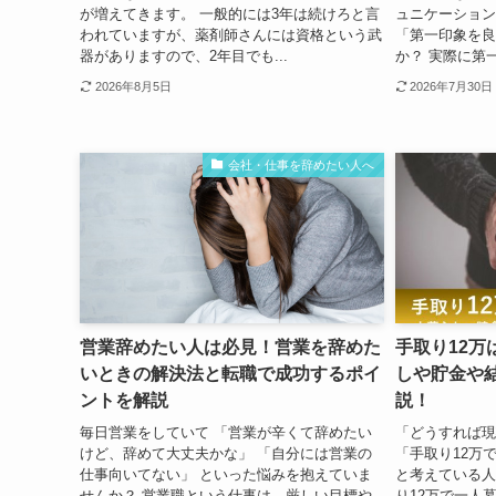
が増えてきます。 一般的には3年は続けろと言
ュニケーション
われていますが、薬剤師さんには資格という武
「第一印象を良
器がありますので、2年目でも...
か？ 実際に第一
2026年8月5日
2026年7月30日
会社・仕事を辞めたい人へ
営業辞めたい人は必見！営業を辞めた
手取り12万
いときの解決法と転職で成功するポイ
しや貯金や
ントを解説
説！
毎日営業をしていて 「営業が辛くて辞めたい
「どうすれば現
けど、辞めて大丈夫かな」 「自分には営業の
「手取り12万
仕事向いてない」 といった悩みを抱えていま
と考えている人
せんか？ 営業職という仕事は、厳しい目標や
り12万で一人