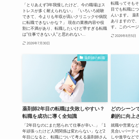
転職ってそもそ
「とりあえず3年我慢したけど、今の職場はス
目でも転職につ
トレスが多く耐えられない」 「いろいろ経験
んいます。 薬
できて、今よりも年収が高いクリニックや病院
ありますので、
に転職できないかな？」 現在の業務内容や役
す。このページ
割に不満があり、転職したいけど早すぎる転職
は"仕事できない人"と思われない...
2026年8月5日
2026年7月30日
薬剤師の転職
薬剤師2年目の転職は失敗しやすい？
どのシーン
転職を成功に導く全知識
劇的に向上
「2年目なのにまだ怒られて仕事が辛い..」「1
就職や営業など
年頑張ったけど人間関係は変わらない」など2
見合いパーティ
年目になると、転職について考える薬剤師さん
しや進学などで