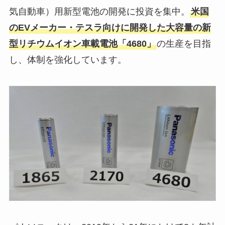
気自動車）用新型電池の開発に投資を集中。
米国
のEVメーカー・テスラ向けに開発した大容量の新
型リチウムイオン車載電池「
4680
」
の生産を目指
し、体制を強化しています。