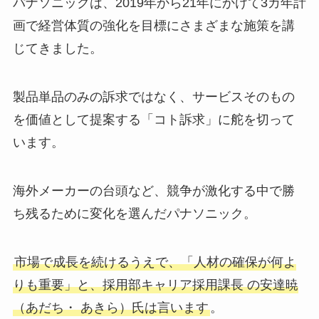
パナソニックは、2019年から21年にかけて3カ年計
画で経営体質の強化を目標にさまざまな施策を講
じてきました。
製品単品のみの訴求ではなく、サービスそのもの
を価値として提案する「コト訴求」に舵を切って
います。
海外メーカーの台頭など、競争が激化する中で勝
ち残るために変化を選んだパナソニック。
市場で成長を続けるうえで、「人材の確保が何よ
りも重要」と、採用部キャリア採用課長 の安達暁
（あだち・ あきら）氏は言います
。