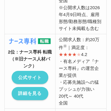
全国
※公開求人数は2026
年4月9日時点、雇用
形態/勤務形態/職種別
サイト未掲載も含む
公開求人数：約20万
※
件
｜満足度：
2位：ナース専科 転職
★
★
★
★
★
4.2
（※旧ナース人材バ
・有名メディア『ナ
ンク）
ース専科』の運営企
業が提供
公式サイト
・応募先施設への猛
プッシュが力強い
詳細を見る
20代～ 40代
全国