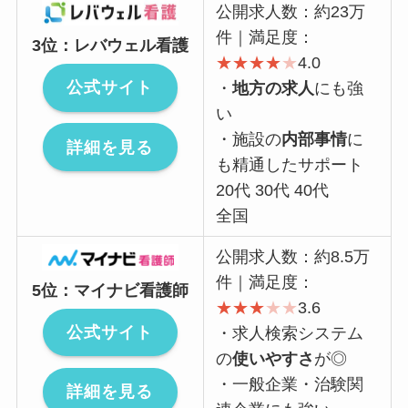
公開求人数：約23万
件｜満足度：
3位：レバウェル看護
★
★
★
★
★
4.0
公式サイト
・
地方の求人
にも強
い
・施設の
内部事情
に
詳細を見る
も精通したサポート
20代 30代 40代
全国
公開求人数：約8.5万
件｜満足度：
5位：マイナビ看護師
★
★
★
★
★
3.6
公式サイト
・求人検索システム
の
使いやすさ
が◎
・一般企業・治験関
詳細を見る