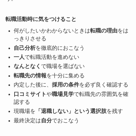
転職活動時に気をつけること
何がしたいかわからないときは
転職の理由
をは
っきりさせる
自己分析
を徹底的におこなう
一人
で転職活動を進めない
なんとなく
で職場を選ばない
転職先の情報
を十分に集める
内定した後に、
採用の条件
を必ず良く確認する
口コミサイト
や
職場見学
で転職先の雰囲気を確
認する
現職場を
「退職しない」という選択肢
を残す
最終決定は
自分
でおこなう