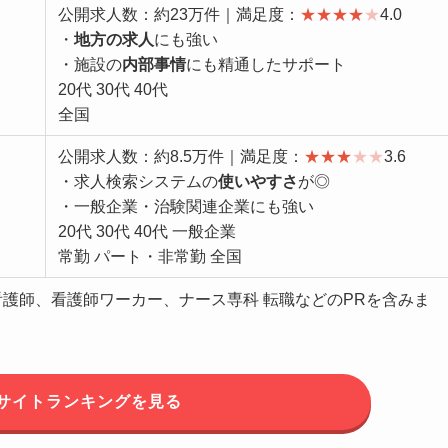
公開求人数：約23万件｜満足度：
★
★
★
★
★
4.0
・
地方の求人
にも強い
・施設の
内部事情
にも精通したサポート
20代 30代 40代
全国
公開求人数：約8.5万件｜満足度：
★
★
★
★
★
3.6
・求人検索システムの
使いやすさ
が◎
・一般企業・治験関連企業にも強い
20代 30代 40代 一般企業
常勤 パート・非常勤 全国
看護師、看護師ワーカー、ナース専科 転職などのPRを含みま
サイトランキングを見る