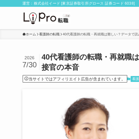
運営：株式会社イード [東京証券取引所グロース 証券コード 6038]
ホーム
看護師の転職
40代看護師の転職・再就職は難しい？データで
40代看護師の転職・再就職
2026
7/30
接官の本音
当サイトではアフィリエイト広告が含まれています。
看