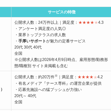
サービスの特徴
公開求人数：24万件以上｜満足度：
★
★
★
★
★
4.3
・アンケート満足度の人気◎
・業界トップクラスの求人数
・
手厚いサポート
が魅力の定番サービス
20代 30代 40代
全国
※公開求人数は2026年4月9日時点、雇用形態/勤務形
態/職種別 サイト未掲載も含む
※
公開求人数：約20万件
｜満足度：
★
★
★
★
★
4.2
・有名メディア『ナース専科』の運営企業が提供
ク）
・応募先施設への猛プッシュが力強い
20代～ 40代
全国