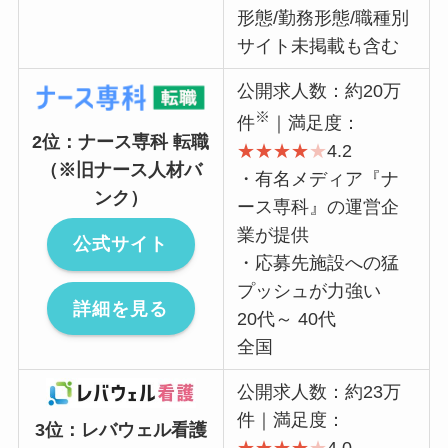
形態/勤務形態/職種別
サイト未掲載も含む
公開求人数：約20万
※
件
｜満足度：
2位：ナース専科 転職
★
★
★
★
★
4.2
（※旧ナース人材バ
・有名メディア『ナ
ンク）
ース専科』の運営企
業が提供
公式サイト
・応募先施設への猛
プッシュが力強い
詳細を見る
20代～ 40代
全国
公開求人数：約23万
件｜満足度：
3位：レバウェル看護