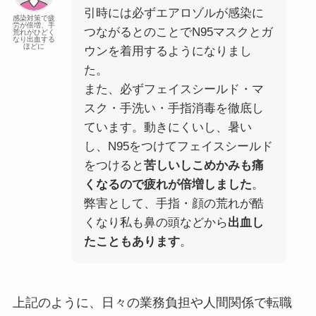
引時には必ずエアロゾルが感染に
感染対策で疲
労が倍増、手
つながるとのことでN95マスクとガ
荒れがひどく
なり出血する
ほどに
ウンを着用するようになりまし
た。
また、必ずフェイスシールド・マ
スク・手洗い・手指消毒を徹底し
ています。動きにくいし、暑い
し、N95をつけてフェイスシールド
をつけると
苦しいしこめかみも痛
くなるので疲れが倍増しました
。
弊害として、手指・顔の荒れが酷
くなり私も鼻の頭などから
出血し
たこともあります
。
上記のように、日々の業務負担や人間関係で転職