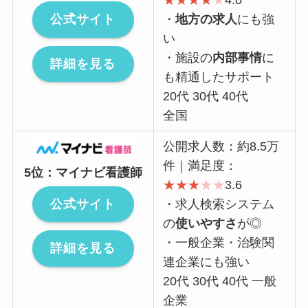
★
★
★
★
★
4.0
公式サイト
・
地方の求人
にも強
い
・施設の
内部事情
に
詳細を見る
も精通したサポート
20代 30代 40代
全国
公開求人数：約8.5万
件｜満足度：
5位：マイナビ看護師
★
★
★
★
★
3.6
公式サイト
・求人検索システム
の
使いやすさ
が◎
・一般企業・治験関
詳細を見る
連企業にも強い
20代 30代 40代 一般
企業