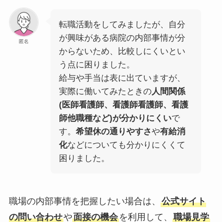
転職活動をしてみましたが、自分
が興味がある病院の内部事情が分
匿名
からないため、比較しにくいとい
う点に困りました。
給与や手当は表に出ていますが、
実際に働いてみたときの
人間関係
(医師看護師、看護師看護師、看護
師他職種など)が分かりにくい
で
す。
希望休の通りやすさ
や
有給消
化
などについても分かりにくくて
困りました。
職場の内部事情を把握したい場合は、
公式サイト
の問い合わせ
や
面接の機会
を利用して、
職場見学