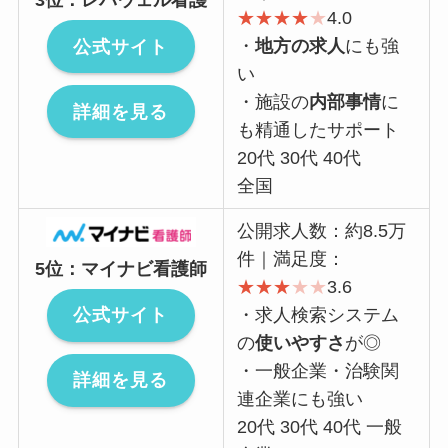
★
★
★
★
★
4.0
公式サイト
・
地方の求人
にも強
い
・施設の
内部事情
に
詳細を見る
も精通したサポート
20代 30代 40代
全国
公開求人数：約8.5万
件｜満足度：
5位：マイナビ看護師
★
★
★
★
★
3.6
公式サイト
・求人検索システム
の
使いやすさ
が◎
・一般企業・治験関
詳細を見る
連企業にも強い
20代 30代 40代 一般