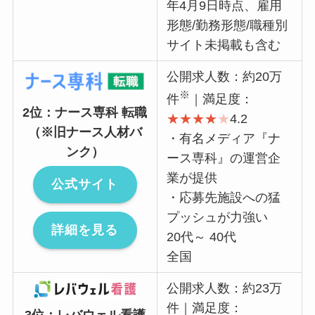
年4月9日時点、雇用
形態/勤務形態/職種別
サイト未掲載も含む
公開求人数：約20万
※
件
｜満足度：
2位：ナース専科 転職
★
★
★
★
★
4.2
（※旧ナース人材バ
・有名メディア『ナ
ンク）
ース専科』の運営企
業が提供
公式サイト
・応募先施設への猛
プッシュが力強い
詳細を見る
20代～ 40代
全国
公開求人数：約23万
件｜満足度：
3位：レバウェル看護