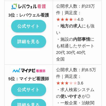
公開求人数：約23万
件｜満足度：
3位：レバウェル看護
★
★
★
★
★
4.0
公式サイト
・
地方の求人
にも強
い
・施設の
内部事情
に
詳細を見る
も精通したサポート
20代 30代 40代
全国
公開求人数：約8.5万
件｜満足度：
5位：マイナビ看護師
★
★
★
★
★
3.6
公式サイト
・求人検索システム
の
使いやすさ
が◎
・一般企業・治験関
詳細を見る