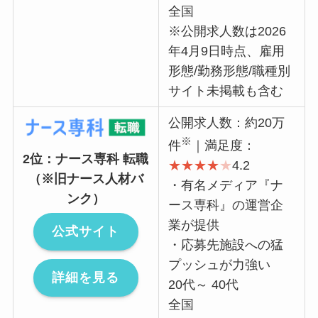
全国
※公開求人数は2026
年4月9日時点、雇用
形態/勤務形態/職種別
サイト未掲載も含む
公開求人数：約20万
※
件
｜満足度：
2位：ナース専科 転職
★
★
★
★
★
4.2
（※旧ナース人材バ
・有名メディア『ナ
ンク）
ース専科』の運営企
業が提供
公式サイト
・応募先施設への猛
プッシュが力強い
詳細を見る
20代～ 40代
全国