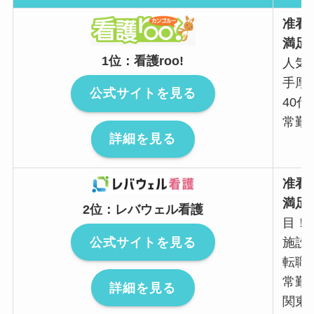
准看
満足
1位：看護roo!
人気
手厚
公式サイトを見る
40代
常勤 
詳細を見る
准看
満足
2位：レバウェル看護
目！
公式サイトを見る
施設
転職サ
常勤
詳細を見る
関東 