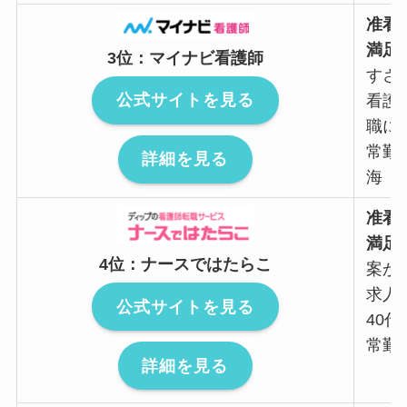
准看
満足
3位：マイナビ看護師
すさ
公式サイトを見る
看護
職にも
常勤
詳細を見る
海
准看
満足
4位：ナースではたらこ
案が
求人
公式サイトを見る
40代
常勤
詳細を見る