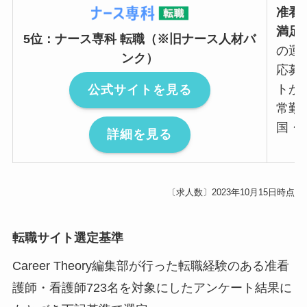
准看
満足
5位：ナース専科 転職（※旧ナース人材バ
の運
ンク）
応募
トが人
公式サイトを見る
常勤 
国・
詳細を見る
〔求人数〕2023年10月15日時点
転職サイト選定基準
Career Theory編集部が行った転職経験のある准看
護師・看護師723名を対象にしたアンケート結果に