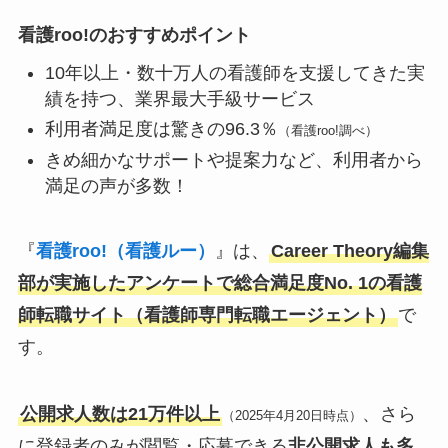
看護roo!のおすすめポイント
10年以上・数十万人の看護師を支援してきた実
績を持つ、業界最大手級サービス
利用者満足度は驚きの96.3％
（看護roo!調べ）
きめ細かなサポートや提案力など、利用者から
満足の声が多数！
『
看護roo!（看護ルー）
』は、
Career Theory編集
部が実施したアンケートで総合満足度No. 1の看護
師転職サイト（看護師専門転職エージェント）
で
す。
公開求人数は21万件以上
、さら
（2025年4月20日時点）
に登録者のみが閲覧・応募できる
非公開求人も多